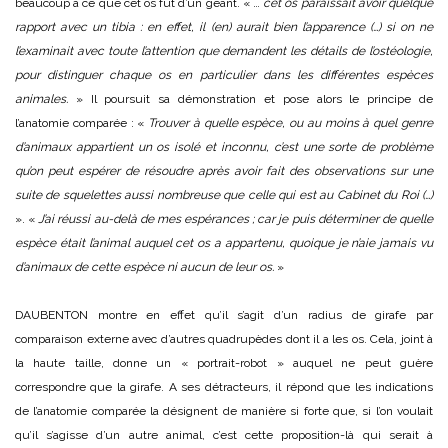
beaucoup à ce que cet os fût d’un géant. « …
cet os paraissait avoir quelque
rapport avec un tibia : en effet, il (en) aurait bien l’apparence (…) si on ne
l’examinait avec toute l’attention que demandent les détails de l’ostéologie,
pour distinguer chaque os en particulier dans les différentes espèces
animales.
» Il poursuit sa démonstration et pose alors le principe de
l’anatomie comparée : «
Trouver à quelle espèce, ou au moins à quel genre
d’animaux appartient un os isolé et inconnu, c’est une sorte de problème
qu’on peut espérer de résoudre après avoir fait des observations sur une
suite de squelettes aussi nombreuse que celle qui est au Cabinet du Roi (…)
». «
J’ai réussi au-delà de mes espérances ; car je puis déterminer de quelle
espèce était l’animal auquel cet os a appartenu, quoique je n’aie jamais vu
d’animaux de cette espèce ni aucun de leur os.
»
DAUBENTON montre en effet qu’il s’agit d’un radius de girafe par
comparaison externe avec d’autres quadrupèdes dont il a les os. Cela, joint à
la haute taille, donne un « portrait-robot » auquel ne peut guère
correspondre que la girafe. A ses détracteurs, il répond que les indications
de l’anatomie comparée la désignent de manière si forte que, si l’on voulait
qu’il s’agisse d’un autre animal, c’est cette proposition-là qui serait à