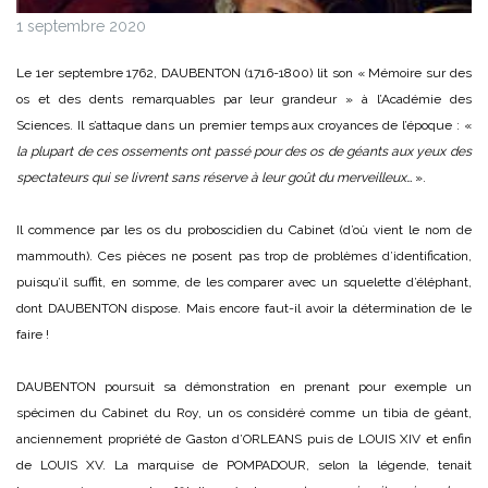
1 septembre 2020
Le 1er septembre 1762, DAUBENTON (1716-1800) lit son « Mémoire sur des
os et des dents remarquables par leur grandeur » à l’Académie des
Sciences. Il s’attaque dans un premier temps aux croyances de l’époque : «
la plupart de ces ossements ont passé pour des os de géants aux yeux des
spectateurs qui se livrent sans réserve à leur goût du merveilleux…
».
Il commence par les os du proboscidien du Cabinet (d’où vient le nom de
mammouth). Ces pièces ne posent pas trop de problèmes d’identification,
puisqu’il suffit, en somme, de les comparer avec un squelette d’éléphant,
dont DAUBENTON dispose. Mais encore faut-il avoir la détermination de le
faire !
DAUBENTON poursuit sa démonstration en prenant pour exemple un
spécimen du Cabinet du Roy, un os considéré comme un tibia de géant,
anciennement propriété de Gaston d’ORLEANS puis de LOUIS XIV et enfin
de LOUIS XV. La marquise de POMPADOUR, selon la légende, tenait